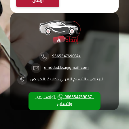
ارسال
+966554769037
emddad.ksa@gmail.com
الرياض - النسيم الغربي - طريق الخريص
+966554769037
تواصل عبر
واتساب