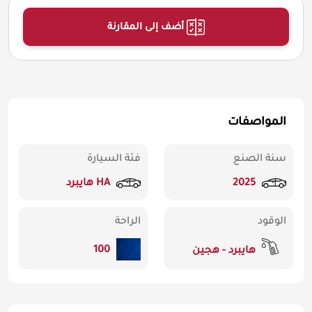
أضف إلى المقارنة
المواصفات
سنة الصنع
فئة السيارة
2025
HA هايبرد
الوقود
الراحة
100
هايبرد - هجين