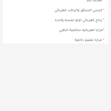
* مقاعد جلد
* كرسي السائق والراكب كهربائي
* زجاج كهربائي اوتو لمسه واحده
*مرايا كهربائيه بخاصية الطيي
* مرايا تعتيم داخلية
* تحكم بالمقود للنظام الصوتي
* بلوتوث
* مثبت سرعة
* عداد رحلات ب اللغة العربية
* مقود بحركة كهربائية
* مقود مكسو بالجلد
* قير F1 خلف المقود