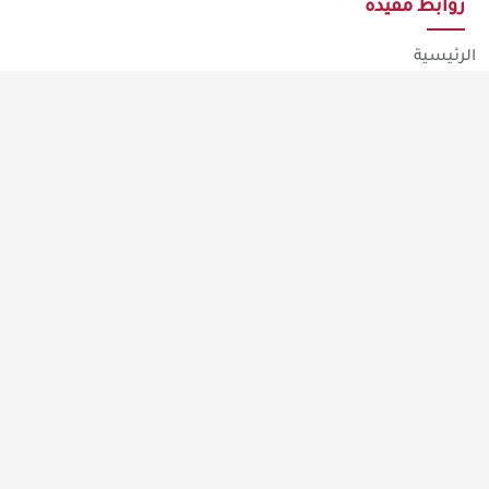
روابط مفيدة
الرئيسية
تواصل معنا
ماذا عنا
تقديم طلب
سياسة الخصوصية
تابعنا
معلومات التواصل
+966554769037