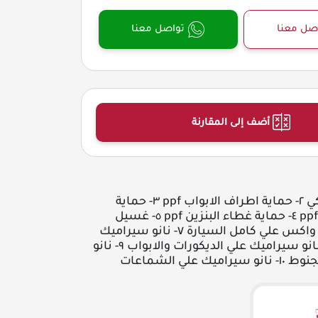
صل معنا
تواصل معنا
أضف إلى المقارنة
عزل حراري امريكي ٢- حماية اطراف الابواب ppf ٣- حماية
مقابض الابواب ppf ٤- حماية غطاء البنزين ppf ٥- غسيل
السيارة ٦- طبقة واكس علي كامل السيارة ٧- نانو سيراميك
علي الطبلون ٨- نانو سيراميك علي الديكورات والابواب ٩- نانو
 علي الشماعات