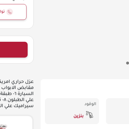
توا
الوقود
سيراميك علي الجنوط ١٠- نانو سيراميك
بنزين