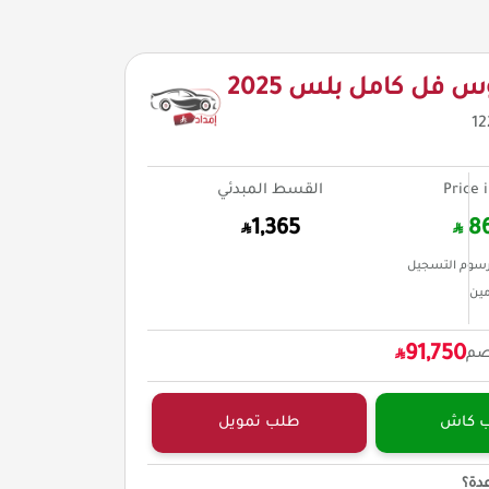
س فل كامل بلس 2025
12
Price 
القسط المبدئي
1,365
8
سوم التسجيل
مين
91,750
صم
ب كاش
طلب تمويل
دة؟