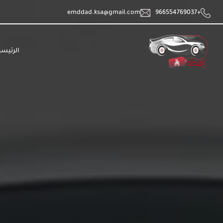
emddad.ksa@gmail.com
+966554769037
الرئيسي