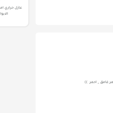
عازل حراري امر
الابوا
مر غامق _ احمر ))