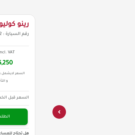
رينو كوليو
رقم السيارة :
2
incl. VAT
6,250
السعر لايشمل ر
و التأ
السعر قبل الخ
الطل
هل تحتاج للمساع