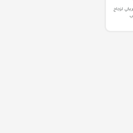
يكي لزجاج
ب