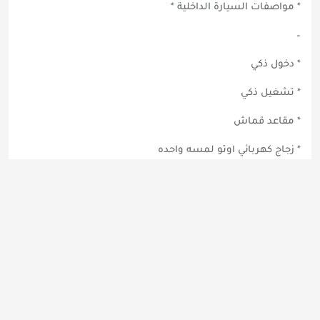
* مواصفات السيارة الداخلية *
–
* دخول ذكي
* تشغيل ذكي
* مقاعد قماش
* زجاج كهربائي اوتو لمسه واحده
* مرايا كهربائية ب خاصيه الطي
* تحكم ب المقود للنظام الصوتي
* شاشة معلومات
* كاميرا خلفية
* مثبت سرعة