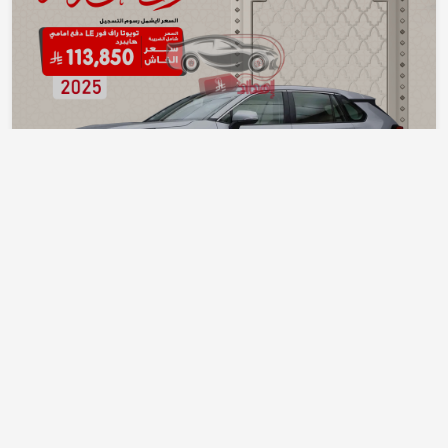
تويوتا راف فور LE دفع
تويوتا
راف فور
امامي هايبرد 2025
هايبرد - هجين
أضف إلى المقارنة
التفاصيل