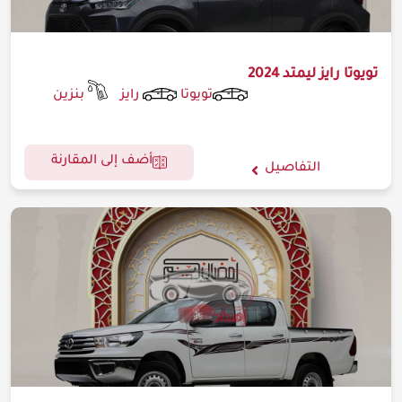
تويوتا رايز ليمتد 2024
تويوتا
رايز
بنزين
أضف إلى المقارنة
التفاصيل