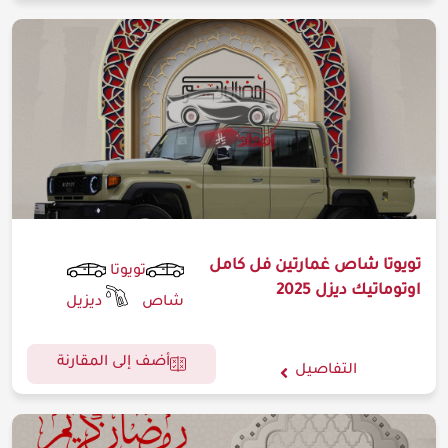
تويوتا شاص غمارتين فل كامل
تويوتا
اوتوماتيك ديزل 2025
شاص
ديزيل
أضف إلى المقارنة
التفاصيل