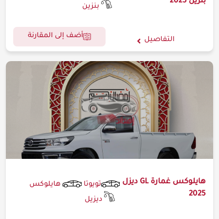
بنزين 2025
بنزين
أضف إلى المقارنة
التفاصيل
هايلوكس غمارة GL ديزل
تويوتا
هايلوكس
2025
ديزيل