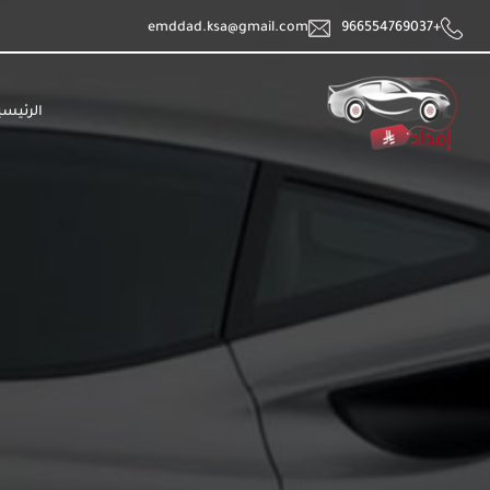
emddad.ksa@gmail.com
+966554769037
الرئيسي