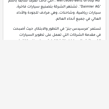
"Mercedes-Benz Group AG"، التي كانت تُعرف سابقًا باسم
"Daimler AG". تشتهر الشركة بتصنيع سيارات فاخرة،
سيارات رياضية، وشاحنات، وهي مرادف للجودة والأداء
العالي في جميع أنحاء العالم.
تستمر "مرسيدس-بنز" في التطور والابتكار، حيث أصبحت
في مقدمة الشركات التي تعمل على تطوير السيارات
الكهربائية والسيارات ذاتية القيادة، مما يعزز مكانتها
كعلامة تجارية رائدة في عالم السيارات.
---
المصادر الموثوقة
1. [Mercedes-Benz Official Website]
(https://www.mercedes-benz.com)
2. [History of Mercedes-Benz - Wikipedia]
(https://en.wikipedia.org/wiki/History_of_Mercedes-
Benz)