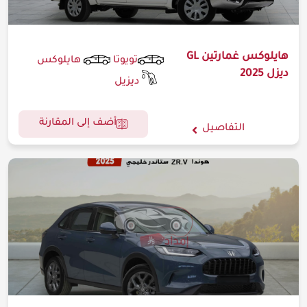
هايلوكس غمارتين GL
تويوتا
هايلوكس
ديزل 2025
ديزيل
أضف إلى المقارنة
التفاصيل