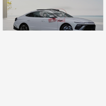
هيونداي سوناتا سمارت
هيونداي
بانوراما بصمه 2025
سوناتا
بنزين
أضف إلى المقارنة
التفاصيل