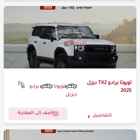
تويوتا برادو TX2 ديزل
تويوتا
برادو
2025
ديزيل
أضف إلى المقارنة
التفاصيل