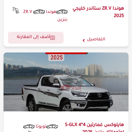
هوندا ZR.V ستاندر خليجي
هوندا
ZR.V
2025
بنزين
أضف إلى المقارنة
التفاصيل
هايلوكس غمارتين S-GLX 4*4
تويوتا