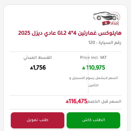
هايلوكس غمارتين GL2 4*4 عادي ديزل 2025
رقم السيارة :
120
Price incl. VAT
القسط المبدئي
1,756
110,975
السعر لايشمل رسوم التسجيل و
التأمين
116,475
السعر قبل الخصم
الطلب كاش
طلب تمويل