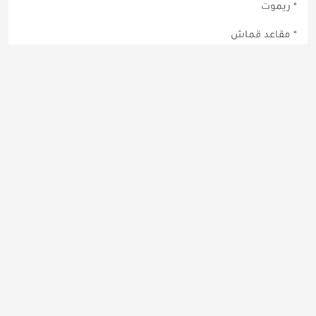
* ريموت
* مقاعد قماش
* زجاج كهربائي
* مرايا كهرب
* نظام السنتر لوك
* تحكم بالمقود للنظام الصوتي
* شاشة معلومات
* منفذ يو اس بي
* منفذ طاقة
* بلوتوث
* مكيف يدوي