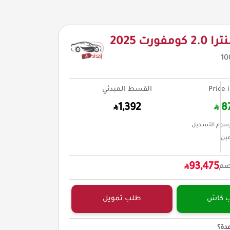
فورت 2025
10
Price 
القسط المبدئي
1,392
8
سوم التسجيل
مين
93,475
صم
ب كاش
طلب تمويل
دة؟