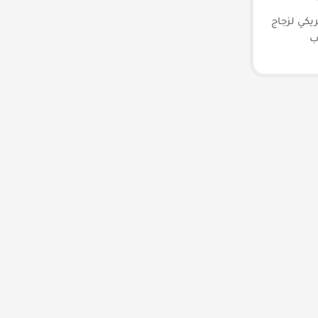
يكي لزجاج
ب