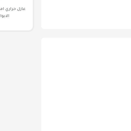
عازل حراري امر
الابوا