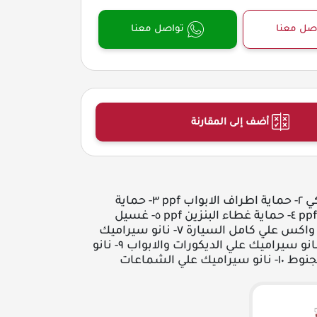
صل معنا
تواصل معنا
أضف إلى المقارنة
عزل حراري امريكي ٢- حماية اطراف الابواب ppf ٣- حماية
مقابض الابواب ppf ٤- حماية غطاء البنزين ppf ٥- غسيل
السيارة ٦- طبقة واكس علي كامل السيارة ٧- نانو سيراميك
علي الطبلون ٨- نانو سيراميك علي الديكورات والابواب ٩- نانو
 علي الشماعات