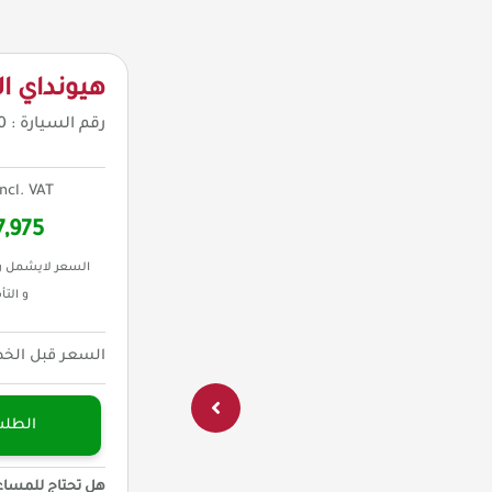
هيونداي النترا 2.0 كوم
رقم السيارة :
0
incl. VAT
7,975
السعر لايشمل ر
و التأ
السعر قبل الخ
الطل
هل تحتاج للمساع