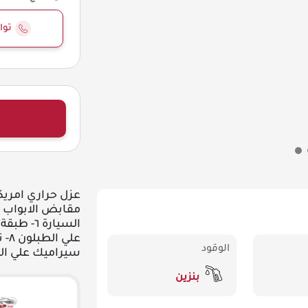
توا
الوقود
سيراميك علي الجنوط ١٠- نانو سيراميك
بنزين