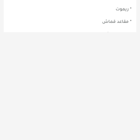
* ريموت
* مقاعد قماش
* زجاج كهربائي
* مرايا كهربائيه
* تحكم بالمقود للنظام الصوتي
* مقود مكسو ب الجلد
* شاشة معلومات
* كاميرا خلفيه
* منفذ يو اس بي
* مكيف يدوي
* منفذ يو اس بي للشحن السريع